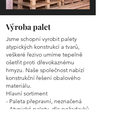
Výroba palet
Jsme schopní vyrobit palety
atypických konstrukcí a tvarů,
veškeré řezivo umíme tepelně
ošetřit proti dřevokaznému
hmyzu. Naše společnost nabízí
konstrukční řešení obalového
materiálu.
Hlavní sortiment
- Paleta přepravní, neznačená
- Atypické palety, dle požadavků
- Zajišťovací klíny.